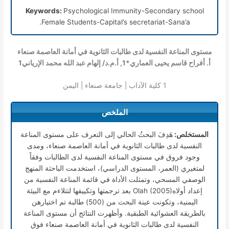
Keywords:
Psychological Immunity-Secondary school
Female Students-Capital’s secretariat-Sana’a.
مستوى المناعة النفسية لدى طالبات الثانوية في أمانة العاصمة صنعاء
أ. أفراح قاسم يحيى العماري*
1
, أ.م.د/ إلهام عبد الله محمد الإرياني
1
1
كلية الآداب | جامعة صنعاء | اليمن
الملخص
المستخلص:
هَدِفَ البحثُ الحالي إلى التعرف على مستوى المناعة
النفسية لدى طالبات الثانوية في أمانة العاصمة صنعاء، ومدى
وجود فروق في مستوى المناعة النفسية لدى الطالبات وفقاً
لمتغيري (العمر، المستوى الدراسي)، استخدمت الباحثة المنهج
الوصفي المسحي، وتمثلت الأداة في قائمة المناعة النفسية من
إعداد أولاهOlah (2005) بعد ترجمتها وتكييفها لتتلاءم مع البيئة
اليمنية، وتكونت عينة البحث من (500) طالبة تم اختيارهن
بالطريقة العشوائية الطبقية. وأظهرت النتائج أن مستوى المناعة
النفسية لدى طالبات الثانوية في أمانة العاصمة صنعاء فوق