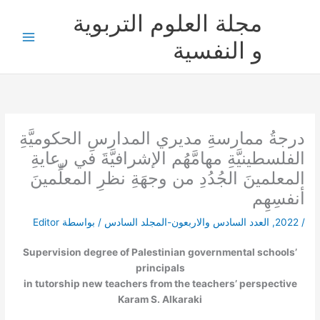
خطي
مجلة العلوم التربوية
لى
لمحتوى
و النفسية
درجةُ ممارسةِ مديري المدارسِ الحكوميَّةِ
الفلسطينيَّةِ مهامَّهُم الإشرافيَّةَ في رعايةِ
المعلمينَ الجُدُدِ من وجهَةِ نظرِ المعلِّمينَ
أنفسِهِم
/
2022
,
العدد السادس والاربعون-المجلد السادس
/ بواسطة
Editor
Supervision degree of Palestinian governmental schools’
principals
in tutorship new teachers from the teachers’ perspective
Karam S. Alkaraki