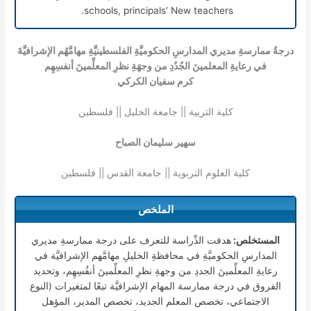
schools, principals’ New teachers.
درجةُ ممارسةِ مديري المدارسِ الحكوميَّةِ الفلسطينيَّةِ مهامَّهُم الإشرافيَّةَ
في رعايةِ المعلمينَ الجُدُدِ من وجهَةِ نظرِ المعلِّمينَ أنفسِهِم
كرم سفيان الكركي
كلية التربية || جامعة الخليل || فلسطين
سهير سليمان الصباح
كلية العلوم التربوية || جامعة القدس || فلسطين
الملخص
المستخلص:
هدفت الدِّراسة للتعرف على درجة ممارسةِ مديري
المدارسِ الحكوميَّةِ في محافظةِ الخليلِ مهامَّهم الإشرافيَّة في
رعايةِ المعلِّمينَ الجددِ من وجهةِ نظرِ المعلِّمينَ أنفُسِهِم، وتحديد
الفروق في درجة ممارسة المهام الإشرافيَّة تبعًا لمتغيرات (النوع
الاجتماعي، تخصص المعلم الجديد، تخصص المدير، المؤهل