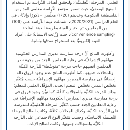
العلمي، المرحلة التَّعليميَّة)؛ ولتحقيق أهداف الدِّراسة تم استخدام
المنهج الوصفيِّ، حيث تضمن مجتمع الدِّراسة معلمي المدارس
الفلسطينية الحكومية وعددهم (1720) معلِّمين – ذكورًا وإناثًا-، في
العام الدراسي (2020/2021)، اشتملت عينة الدِّراسة على (106)
من المعلمين، تم اختيار العينة بطريقة العينة المتاحة
(convenience sampling)، حيث وُزِّعت الاستبانةُ على أفراد
العينة إلكترونيًّا بعد استخراج صدقها وثباتها.
وأظهرت النتائج أنَّ درجة ممارسة مديري المدارس الحكومية
مهامَّهم الإشرافيَّة في رعاية المعلمين الجدد من وجهة نظر
المعلمين أنفسِهم جاءت بدرجة “متوسِّطة” للدَّرجة الكليَّة
وللمجالات جميعِها. كما أظهرت النتائج عدم وجود فروق دالة
إحصائيًّا في ممارسة المديرين مهامَّهم الإشرافيَّة حسب مُتَغَيِّر
تخصُّص المدير، تخصُّص المعلم الجديد، المؤهِّل العلمي للمعلم؛
وذلك للدرجة الكليَّة وللمجالاتِ كافَّةً. كما تبيَّنَ وجود فروق في
درجة ممارسة مديري المدارس الحكومية مهامَّهم الإشرافيَّة في
رعاية المعلمين الجدد حسب مُتَغَيِّر المرحلة التَّعليميَّة للمدرسة
على الدَّرجة الكليَّة، وكذلك للمجالاتِ كافَّةً، وكانت لصالح المرحلة
التَّعليميَّة الأساسيَّة، وحسب مُتَغَيِّر النوع الاجتماعي على الدَّرجة
الكليَّة وللمجالات جميعِها، وكانت لصالح الإناث.