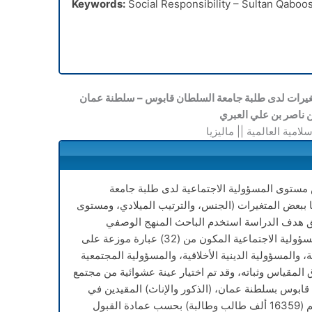
Keywords:
Social Responsibility – Sultan Qaboos
متغيرات لدى طلبة جامعة السلطان قابوس – سلطنة عمان
 ناصر بن علي العبري
سلامية العالمية || ماليزيا
ستوى المسؤولية الاجتماعية لدى طلبة جامعة
ببعض المتغيرات (الجنس، والترتيب الميلادي، ومستوى
ق هدف الدراسة استخدم الباحث المنهج الوصفي
الارتباطي، كما استخدم الباحث مقياس المسؤولية الاجتماعية المكون من (32) عبارة موزعة على
، والمسؤولية الدينية الأخلاقية، والمسؤولية المجتمعية
المقياس وثباته، وقد تم اختيار عينة عشوائية من مجتمع
قابوس بسلطنة عمان، (الذكور والإناث) المقيدين في
العام الدراسي 2020-2021م والبالغ عددهم (16359 ألف طالب وطالبة) بحسب عمادة القبول