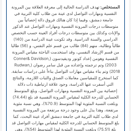
المستخلص:
تهدف الدراسة الحالية إلى معرفة العلاقة بين المرونة
النفسية ومهارات التواصل لدى عينة من طلاب كلية التربية في
جامعة دمشق، وفيما إذا كان هنالك فروق دالة إحصائياً بين
متوسطات درجات المرونة النفسية ومهارات التواصل عند الذكور
والإناث وكذلك بين متوسطات درجات أفراد العينة حسب التخصص
الدراسي والسنة الدراسية. وقد تكونت عينة الدراسة من (140)
طالباً وطالبة، منهم (84) طالب من قسم علم النفس، و (56) طالبا
من قسم الإرشاد النفسي، وقد استخدمت الباحثة مقياس المرونة
النفسية وهومن إعداد كونور وديفيدسون (Conner& Davidson,
2003) وتم ترجمته وإعداده من قبل سامر رضوان (Rudwan,
2018) وتم بناء مقياس مهارات التواصل بناءاً على دراسات سابقة.
كما استخرج للمقياسين معاملات الصدق والثبات اللازمة، والنتائج
التي أسفرت عنها الدراسة، وجود علاقة ارتباطية ذات دلالة
إحصائية بين المرونة النفسية ومهارات التواصل، وبلغ المتوسط
الحسابي للدرجة الكلية لمقياس المرونة النفسية قد بلغ (74.44)
وبلغت النسبة المئوية لهذا المتوسط (70.9%)، وهي نسبة مئوية
مرتفعة، وهذا يدل على وجود درجة مرتفعة من المرونة النفسية
لدى طلاب كلية التربية في جامعة دمشق أفراد عينة البحث، كما
بلغ المتوسط الحسابي للدرجة الكلية لمقياس مهارات التواصل قد
بلغ (75.51) وبلغت النسبة المئوية لهذا المتوسط (54%)، وهي