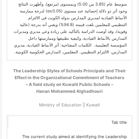
متوسط عام (3.85 من 5.00) وبمستوى (مرتفع)، وأظهرت النتائج
وجود أثر ذو دلالة إحصائية عند مستوى (0.05≤α) لدرجة ممارسة
الأنماط القيادية لمديري المدارس بدولة الكويت في الالتزام
التنظيمي للمعلمين بلغت قيمته (94.8%) ويعني أنه بدرجة (عالية
وقوية)، وقد أوصت الدراسة بالتأكيد على زيادة وعي مديري ومديرات
المدارس بالأنماط القيادية، وكيفية تطبيقها وممارستها داخل
المؤسسة التعليمية. الكلمات المفتاحية: أثر الأنماط القيادية، مديري
المدارس، الالتزام التنظيمي. المعلمين، المدارس الحكومية الكويتية.
The Leadership Styles of Schools Principals and Their
Effect in the Organizational Commitment of Teachers
– A field study on Kuwaiti Public Schools –
Hanan Mohammed Alghadhouri
Ministry of Education || Kuwait
Tab title
The current study aimed at identifying the Leadership