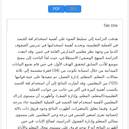
PDF
DOI
Tab title
هدفت الدراسة إلى تسليط الضوء على أهمية استخدام لغة الجسد
في العملية التعليمية، وتحديد أهمية استخدامها في تدريس الصفوف
الدنيا من وجهة نظر معلمي المدارس العامة في جنين. وقد اتبعت
الدراسة المنهج الوصفي/ الاستطلاعي، حيث لجأ الباحث إلى مسح
موسع للأدب السابق لتحقيق الهدف الأول، في حين قام بجمع البيانات
الميدانية من خلال استبانة تكونت من (34) فقرة مقسمة إلى ثلاثة
مجالات: المعلم، المتعلم، إدارة الفصل، تم تنفيذها على عينة قوامها
(125) من المعلمين. وقد أشارت النتائج إلى أن استخدام لغة الجسد
يكتسب أهمية كبيرة في أكثر من جانب من جوانب العملية
التعليمية(المتعلم، المعلم، وإدارة الصف)، وأظهرت أن مستوى إدراك
المعلمين لأهمية استخدام لغة الجسد في العملية التعليمية جاء بدرجة
كبيرة. وفيما يتعلق بالمتغيرات، أظهرت النتائج وجود فروق ذات دلالة
إحصائية تعزى لمتغير الجنس في درجة وعي المعلمين على مستوى
مجالي المتعلم وإدارة الفصول الدراسية، لصالح الإناث، في حين
أظهرت النتائج أنه لا توجد فروق على مستوى مجال المعلم والأداة