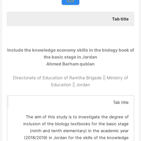
DOI
Tab title
هدفت هذه الدراسة إلى البحث في درجة تضمين كتب الأحياء للمرحلة
الأساسية العليا (التاسع والعاشر الأساسي) المقررة في العام الدراسي
(2018/2019) في الأردن لمهارات الاقتصاد المعرفي، والكشف عن
درجة مراعاتها لمبادئ الاقتصاد المعرفي، لذا قام الباحث باستخدام
Include the knowledge economy skills in the biology book of
المنهج الوصفي التحليلي، وقد تكونت عينة الدراسة من كتب الأحياء
the basic stage in Jordan
للمرحلة الأساسية العليا (التاسع والعاشر الأساسي) المقررة في الأردن
Ahmed Barham qublan
للعام الدراسي (2018/2019). ولتحقيق ذلك استخدم الباحث استبانة
مكونة من (38) مهارة لقياس مهارات الاقتصاد المعرفي ضمن أربع
Directorate of Education of Ramtha Brigade || Ministry of
مجالات. وتوصلت الدراسة إلى أن المجال التكنولوجي قد حظي
Education || Jordan
بالمرتبة الأولى بنسبة بلغت 32%، يليه المجال الاجتماعي بنسبة 30%،
إذ وردا بدرجة مقبولة ومنطقية، أما المجال الاقتصادي، والمجال
Tab title
المعرفي فقد تضمنتهما كتب الأحياء بدرجة متدنية وبلغت نسبتهما 21%
و17% على التوالي. وأظهرت النتائج أن الصف العاشر كان أوفر حظاً
The aim of this study is to investigate the degree of
في مهارات المجالات جميعها، باستثناء مهارات المجال التكنولوجي
inclusion of the biology textbooks for the basic stage
كانت لصالح الصف التاسع بفارق بسيط. الكلمات المفتاحية: الاقتصاد
(ninth and tenth elementary) in the academic year
المعرفي، كتاب الأحياء، المرحلة الأساسية العليا.
(2018/2019) in Jordan for the skills of the knowledge