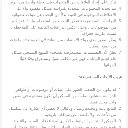
تركز على إيجاد العلاقات بين المتغيرات في لحظة واحدة من الزمن.
يتم تحديد المجموعات المحددة للدراسة بشكل مقصود بناءً على
الاختلافات الموجودة في العينة بدلاً من البحث عن عينات عشوائية.
الدراسات المستعرضة تمكن الباحث من استخدام بياناتُ عددٍ كبير
من الموضوعات ، وعلى عكس الدراسات القائمة على الملاحظة ،
ليست ملزمة جغرافياً.
يمكن تقدير مدى رواج الاستفادة من النتائج لأن العينة عادة ما تؤخذ
من جميع السكان.
نظرًا لأن التصميمات المستعرضة تستخدم المنهج المسحي بشكل
عام لجمع البيانات، فهي غير مكلفة نسبيًا وتستغرق وقتًا قليلًا
لإجرائها.
عيوب الأبحاث المستعرضة:
قد يكون من الصعب العثور على عينات أو موضوعات أو ظواهر
للدراسة متشابهة تماماً، من الممكن أن تكون متشابهة في متغير
واحد محدد فقط.
النتائج ثابتة ومحددة زمنياً ، وبالتالي لا تعطي أي إشارة إلى تسلسل
من الأحداث، ولا تكشف عن سياقات تاريخية.
لا يمكن استخدام الدراسات الأخرى لبدء علاقات السبب والنتيجة.
تقدم فقط لمحة سريعة عن التحليل ، لذلك هناك دائمًا احتمال أن