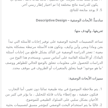
يكون للدراسة نتائج مختلفة إذا تم اختيار إطار زمني آخر.
لا يوجد متابعة للنتائج.
سادساً: الأبحاث الوصفية – Descriptive Design
تعريفها، والهدف منها:
تساعد التصميمات البحثية الوصفية على توفير إجابات للأسئلة التي تبدأ
بمَن وماذا ومتى وأين وكيف، وتكون هذه الأسئلة مرتبطة بمشكلة بحثية
معينة ؛ تعجز الدراسة الوصفية عن التأكد بشكل قاطع من إجابات أسئلة
(لماذا)، أو الأسئلة القائمة على أساس سببي، ويستخدم هذا النوع من
الدراسات للحصول على معلومات تتعلق بالوضع الحالي للظواهر ووصف
“ما هو موجود” فيما يتعلق بالمتغيرات أو الظروف في موقف محدد.
مميزات الأبحاث الوصفية:
يتم ملاحظة الموضوع في بيئة طبيعية تمامًا دون تغيير، أما التجارب
فتكون حقيقية ، مع إعطاء بيانات قابلة للتحليل ، ما يؤثر في كثير من
الأحيان بشكل سلبي على السلوك الطبيعي للموضوع.
غالبًا ما يتم استخدام البحث الوصفي كمؤشر مسبق لتصميمات بحثية