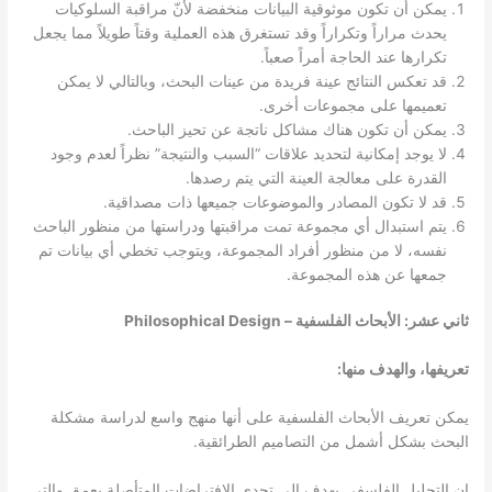
يمكن أن تكون موثوقية البيانات منخفضة لأنّ مراقبة السلوكيات
يحدث مراراً وتكراراً وقد تستغرق هذه العملية وقتاً طويلاً مما يجعل
تكرارها عند الحاجة أمراً صعباً.
قد تعكس النتائج عينة فريدة من عينات البحث، وبالتالي لا يمكن
تعميمها على مجموعات أخرى.
يمكن أن تكون هناك مشاكل ناتجة عن تحيز الباحث.
لا يوجد إمكانية لتحديد علاقات “السبب والنتيجة” نظراً لعدم وجود
القدرة على معالجة العينة التي يتم رصدها.
قد لا تكون المصادر والموضوعات جميعها ذات مصداقية.
يتم استبدال أي مجموعة تمت مراقبتها ودراستها من منظور الباحث
نفسه، لا من منظور أفراد المجموعة، ويتوجب تخطي أي بيانات تم
جمعها عن هذه المجموعة.
ثاني عشر: الأبحاث الفلسفية – Philosophical Design
تعريفها، والهدف منها:
يمكن تعريف الأبحاث الفلسفية على أنها منهج واسع لدراسة مشكلة
البحث بشكل أشمل من التصاميم الطرائقية.
إن التحليل الفلسفي يهدف إلى تحدي الافتراضات المتأصلة بعمق والتي