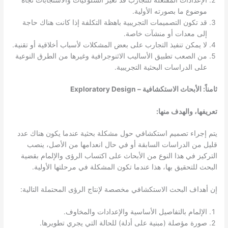
الإعدادات المفتعلة للتجارب قد تغير السلوكيات والاستجابات تجاه
موضوع ما بصورته الأولية.
قد تكون التصميمات التجريبية باهظة التكلفة إذا كانت هناك حاجة
إلى معدات أو منشآت خاصة.
لا يمكن تنفيذ التجارب على بعض المشكلات لأسباب أخلاقية أو تقنية.
من الصعب تطبيق الأساليب الاثنوجرافية وغيرها من الطرق النوعية
على الدراسات البحثية التجريبية.
ثامناً: الأبحاث الاستكشافية – Exploratory Design
تعريفها، والهدف منها:
يتم إجراء تصميم استكشافي حول مشكلة بحثية عندما يكون هناك عدد
قليل من الدراسات السابقة أو في حال انعدامها من الأصل، ينصب
التركيز في هذا النوع من الأبحاث على اكتساب الرؤى والإلمام بقضية
البحث للتحقيق بها، هذا عندما تكون المشكلة في مرحلتها الأولية.
إن أهداف البحث الاستكشافي مخصصة لإنتاج الرؤى المحتملة التالية:
الإلمام بالتفاصيل الأساسية والإعدادات والمخاوف.
صورة مؤصلة (مبنية على أدلة) للحالة التي يجري تطويرها.