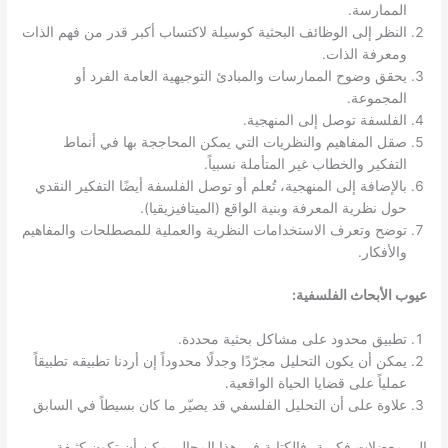
الممارسة.
النظر إلى الوظائف البحثية كوسيلة لاكتساب أكبر قدر من فهم الذات
ومعرفة الذات.
يحقق وضوح الممارسات والمبادئ التوجيهية العامة الفرد أو
المجموعة.
الفلسفة توصل إلى المنهجية.
صقل المفاهيم والنظريات التي يمكن المحاججة بها في أنماط
التفكير والخطاب غير المتأملة نسبياً.
بالإضافة إلى المنهجية، تُعلم أو توصل الفلسفة أيضًا التفكير النقدي
حول نظرية المعرفة وبنية الواقع (الميتافيزيقيا).
توضح وتعرف الاستخدامات النظرية والعملية للمصطلحات والمفاهيم
والأفكار.
عيوب الأبحاث الفلسفية:
تطبيق محدود على مشاكل بحثية محددة.
يمكن أن يكون التحليل مجرّدًا وجدلًا محدوداً إن أردنا تطبيقه تطبيقاً
عملياً على قضايا الحياة الواقعية.
علاوة على أن التحليل الفلسفي قد يصيّر ما كان بسيطاً في السابق
إلى معضلات فكرية، فالكتابة في هذا المجال يمكن أن تكون كثيفة