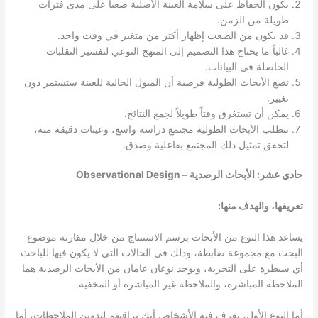
يكون الحفاظ على سلامة العينة الأصلية صعباً على مدى فترات
طويلة من الزمن.
قد يكون من الصعب إظهار أكثر من متغير في وقت واحد.
غالباً ما يحتاج هذا التصميم إلى المنهج النوعي لتفسير التقلبات
الحاصلة في البيانات.
تضع الأبحاث الطولية فرضية أن الميول الحالية للعينة ستستمر دون
تغيير.
يمكن أن تستغرق وقتاً طويلاً لجمع النتائج.
تتطلب الأبحاث الطولية مجتمع دراسة واسع، وعينات دقيقة منه،
لتحقق تمثيل ذلك المجتمع بفاعلية وصدق.
حادي عشر: الأبحاث الرصدية – Observational Design
تعريفها، والهدف منها:
يساعد هذا النوع من الأبحاث برسم الاستنتاج من خلال مقارنة موضوع
البحث مع مجموعة ضابطة، وذلك في الحالات التي لا يكون فيها للباحث
أي سيطرة على التجربة، ويوجد نوعان عامان من الأبحاث الرصدية هما
الملاحظة المباشرة، والملاحظة غير المباشرة أو المخفية.
أما النوع الأول، يعرف فيه الأشخاص أنك تراقبهم لتدوين الملاحظات، أما