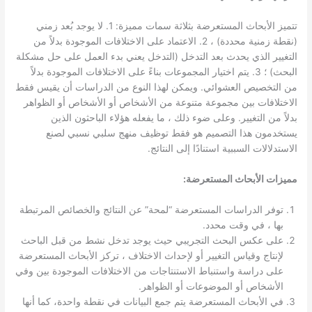
تتميز الأبحاث المستعرضة بثلاثة سمات مميزة: 1. لا يوجد بُعد زمني
(نقطة زمنية محددة) ، 2. الاعتماد على الاختلافات الموجودة بدلاً من
التغيير الذي يحدث بعد التدخل (التدخل يعني بدء العمل على حل مشكلة
البحث) ؛ 3. يتم اختيار المجموعات بناءً على الاختلافات الموجودة بدلاً
من التخصيص العشوائي. ويمكن لهذا النوع من الدراسات أن يقيس فقط
الاختلافات بين مجموعة متنوعة من الأشخاص أو الأشخاص أو الظواهر
بدلاً من التغيير. وعلى ضوء ذلك ، ما يفعله هؤلاء الباحثون الذين
يستخدمون هذا التصميم هو فقط توظيف منهج سلبي نسبي لصنع
الاستدلالات السببية استنادًا إلى النتائج.
مميزات الأبحاث المستعرضة:
توفر الدراسات المستعرضة “لمحة” عن النتائج والخصائص المرتبطة
بها ، في وقت محدد.
على عكس البحث التجريبي حيث يوجد تدخل نشط من قبل الباحث
لإنتاج وقياس التغيير أو لإحداث الاختلاف ، تركز الأبحاث المستعرضة
على دراسة واستنباط الاستنتاجات من الاختلافات الموجودة بين وفي
الأشخاص أو الموضوعات أو الظواهر.
في الأبحاث المستعرضة يتم جمع البيانات في نقطة واحدة، كما أنها