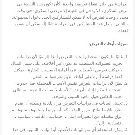
الدراسة من خلال نقطة تعريفية واحدة (كأن تكون هذه النقطة هي
مرض السكري، فلا يدخل في العينة إلا مرضى السكري) في وقت
محدد ، وحيث يُفترض أنه لا يمكن للمشاركين الجدد دخول المجموعة.
وبالتالي ، يظل عدد المشاركين في الدراسة ثابتًا (أو يمكن أن ينقص
فقط).
مميزات أبحاث التعرض:
غالبًا ما يكون استخدام أبحاث التعرض أمرًا إلزاميًا لأن دراسات
تجربة العشوائية المنتظمة قد تكون غير أخلاقية. على سبيل المثال ،
لا يمكنك تعريض الأشخاص عمداً لمادة الاسبست الضارة ، يمكنك
فقط دراسة آثاره على أولئك الذين تعرضوا له بالفعل.
نظرًا لأن دراسات التعرض تقيس الأسباب المحتملة قبل حدوث
النتيجة ، فيمكنها إثبات أن هذه “الأسباب” سبقت النتيجة ، وبالتالي
تجنب النقاش حول ماهية السبب والنتيجة.
تحليل البيانات في دراسات التعرض مرن للغاية ويمكنه أن يقدم
نظرة ثاقبة للنتائج بمرور الوقت كما أنه يرتبط بمجموعة متنوعة من
أنواع مختلفة من التغييرات [مثل ، اجتماعية ، ثقافية ، سياسية ،
اقتصادية ، إلخ].
يمكن استخدام أي من البيانات الأصلية أو البيانات الثانوية في هذا