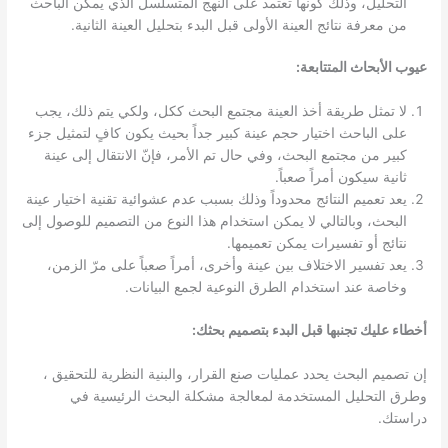
التحليل، وذلك كونها تعتمد على النهج المتسلسل الذي يمكن الباحث
من معرفة نتائج العينة الأولى قبل البدء بتحليل العينة الثانية.
عيوب الأبحاث المتتابعة:
لا تمثل طريقة أخذ العينة مجتمع البحث ككل، ولكي يتم ذلك، يجب
على الباحث اختيار حجم عينة كبير جداً بحيث يكون كافٍ لتمثيل جزء
كبير من مجتمع البحث، وفي حال تم الأمر، فإنّ الانتقال إلى عينة
ثانية سيكون أمراً صعباً.
يعد تعميم النتائج محدوداً وذلك بسبب عدم عشوائية تقنية اختيار عينة
البحث، وبالتالي لا يمكن استخدام هذا النوع من التصميم للوصول إلى
نتائج أو تفسيرات يمكن تعميمها.
يعد تفسير الاختلاف بين عينة وأخرى، أمراً صعباً على مرّ الزمن،
وخاصة عند استخدام الطرق النوعية لجمع البيانات.
أخطاء عليك تجنبها قبل البدء بتصميم بحثك:
إن تصميم البحث يحدد عمليات صنع القرار، والبنية النظرية للتحقيق ،
وطرق التحليل المستخدمة لمعالجة مشكلة البحث الرئيسية في
دراستك.