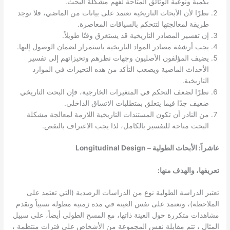
بكمية ونوعية الوثائق المتاحة لفهم مشكلة البحث.
نظرًا لأن الأبحاث التاريخية تعتمد على بيانات من الماضي، فلا توجد
طريقة لمعالجتها لتتحكم بالسياقات المعاصرة.
إن تفسير المصادر التاريخية قد يستغرق وقتًا طويلاً.
يجب أرشفة مصادر المواد التاريخية باستمرار لضمان الوصول إليها.
يضيف المؤلفون الأصليون وجهات نظرهم وتحيزاتهم إلى تفسير
الأحداث الماضية ويصعب التأكد من هذه التحيزات في الموارد
التاريخية.
نظرًا لضعف التحكم في المتغيرات الخارجية، فإن البحث التاريخي
ضعيف جدًا فيما يتعلق بمتطلبات الاتساق الداخلي.
من النادر أن تكون المستندات التاريخية اللازمة لمعالجة مشكلة
البحث متاحة للتفسير بالكامل، لذا يجب الاعتراف بالنقص.
عاشراً: الأبحاث الطولية – Longitudinal Design
تعريفها، والهدف منها:
تعتبر الدراسة الطولية نوع من الدراسات الرصدية (التي تعتمد على
الملاحظة)، وتعتمد على نفس العينة في مدة زمنية مطولة نسبياً وتقدم
مشاهدات متكررة حول العينة ذاتها، مع المسح الطولي أيضاً، على سبيل
المثال ، تتم مقابلة نفس المجموعة من الأشخاص على فترات منتظمة ،