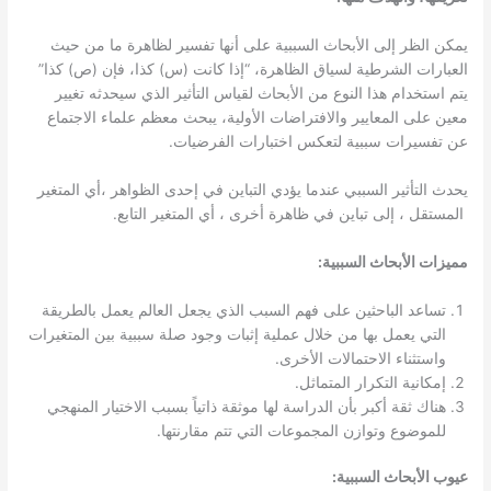
يمكن الظر إلى الأبحاث السببية على أنها تفسير لظاهرة ما من حيث
العبارات الشرطية لسياق الظاهرة، “إذا كانت (س) كذا، فإن (ص) كذا”
يتم استخدام هذا النوع من الأبحاث لقياس التأثير الذي سيحدثه تغيير
معين على المعايير والافتراضات الأولية، يبحث معظم علماء الاجتماع
عن تفسيرات سببية لتعكس اختبارات الفرضيات.
يحدث التأثير السببي عندما يؤدي التباين في إحدى الظواهر ،أي المتغير
المستقل ، إلى تباين في ظاهرة أخرى ، أي المتغير التابع.
مميزات الأبحاث السببية:
تساعد الباحثين على فهم السبب الذي يجعل العالم يعمل بالطريقة
التي يعمل بها من خلال عملية إثبات وجود صلة سببية بين المتغيرات
واستثناء الاحتمالات الأخرى.
إمكانية التكرار المتماثل.
هناك ثقة أكبر بأن الدراسة لها موثقة ذاتياً بسبب الاختيار المنهجي
للموضوع وتوازن المجموعات التي تتم مقارنتها.
عيوب الأبحاث السببية: