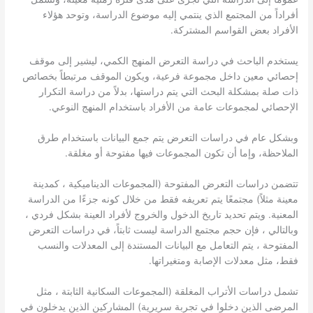
أفراداً من المجتمع الذي ينتمي إليه موضوع الدراسة، وتوحد هؤلاء
الأفراد بعض القواسم المشتركة.
يستخدم الباحث في دراسة التعرض المنهج الكمي، ليشير إلى موقف
إحصائي معين داخل مجموعة فرعية، ويكون الموقف مرتبطاً بخصائص
ذات صلة بمشكلة البحث التي يتم دراستها، بدلاً من دراسة التكرار
الإحصائي لمجموعات عامة من الأفراد باستخدام المنهج النوعي.
وبشكل عام في دراسات التعرض يتم جمع البيانات باستخدام طرق
الملاحظة، وإما أن تكون المجموعات فيها مفتوحة أو مغلقة.
تتضمن دراسات التعرض المفتوحة (المجموعات الديناميكية ، كمدينة
معينة مثلاً) مجتمعًا يتم تعريفه فقط من خلال كونه جزءًا من الدراسة
المعنية. ويتم تحديد تاريخ الدخول والخروج لأفراد العينة بشكل فردي ،
وبالتالي ، فإن حجم مجتمع الدراسة ليست ثابتاً، في دراسات التعرض
المفتوحة ، يتم التعامل مع البيانات المستندة إلى المعدلات والنسب
فقط، مثل معدلات الإصابة ومتغيراتها.
تشمل دراسات الأتراب المغلقة (المجموعات السكانية الثابتة ، مثل
المرضى الذين دخلوا في تجربة سريرية) المشاركين الذين يدخلون في