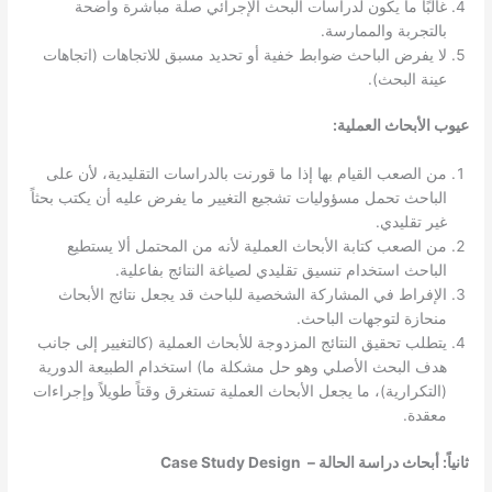
غالبًا ما يكون لدراسات البحث الإجرائي صلة مباشرة واضحة
بالتجربة والممارسة.
لا يفرض الباحث ضوابط خفية أو تحديد مسبق للاتجاهات (اتجاهات
عينة البحث).
عيوب الأبحاث العملية:
من الصعب القيام بها إذا ما قورنت بالدراسات التقليدية، لأن على
الباحث تحمل مسؤوليات تشجيع التغيير ما يفرض عليه أن يكتب بحثاً
غير تقليدي.
من الصعب كتابة الأبحاث العملية لأنه من المحتمل ألا يستطيع
الباحث استخدام تنسيق تقليدي لصياغة النتائج بفاعلية.
الإفراط في المشاركة الشخصية للباحث قد يجعل نتائج الأبحاث
منحازة لتوجهات الباحث.
يتطلب تحقيق النتائج المزدوجة للأبحاث العملية (كالتغيير إلى جانب
هدف البحث الأصلي وهو حل مشكلة ما) استخدام الطبيعة الدورية
(التكرارية)، ما يجعل الأبحاث العملية تستغرق وقتاً طويلاً وإجراءات
معقدة.
ثانياً: أبحاث دراسة الحالة – Case Study Design