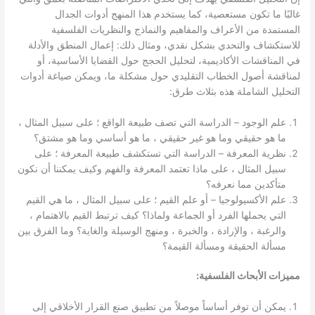
غالبًا ما تكون مستعصية، كما يستخدم هذا المنهج أدوات الجدال
المستمدة من الأعراف والمفاهيم والنماذج والنظريات الفلسفية
للاستكشاف والتحدي بشكل نقدي، ومثال ذلك: إعمال المنطق والأدلة
في المناقشات الأكاديمية، لتحليل الحجج حول القضايا الأساسية، أو
لمناقشة أصول الخطاب التقليدي حول مشكلة ما، ويمكن صياغة أدوات
التحليل الشاملة هذه بثلاث طرق:
علم الوجود – الدراسة التي تصف طبيعة الواقع ؛ على سبيل المثال ،
ما هو حقيقي وما هو غير حقيقي ، ما هو أساسي وما هو مشتق؟
نظرية المعرفة – الدراسة التي تستكشف طبيعة المعرفة ؛ على
سبيل المثال ، على ماذا تعتمد المعرفة والفهم وكيف يمكننا أن نكون
متأكدين مما نعرفه؟
علم الأكسيولوجيا – أو علم القيم ؛ على سبيل المثال ، ما هي القيم
التي يحملها الفرد أو الجماعة ولماذا؟ كيف ترتبط القيم بالاهتمام ،
والرغبة ، والإرادة ، والخبرة ، ومنهج الوسيلة والغاية؟ وما الفرق بين
مسألة الحقيقة ومسألة القيمة؟
مميزات الأبحاث الفلسفية:
يمكن أن توفر أساساً موصلاً من تطبيق صنع القرار الأخلاقي إلى