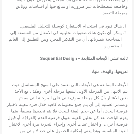
وخاضعة لمصطلحات غير ضرورية أو مبالغ فيها أو اقتباسات ووثائق
مفرطة التعقيد.
هناك قيود في استخدام الاستعارة كوسيلة للتحليل الفلسفي.
يمكن أن تكون هناك صعوبات تحليلية في الانتقال من الفلسفة إلى
المحاججة بنظرياتها، أي بين التفكير المجرد وبين التطبيق إلى العالم
المحسوس.
ثالث عشر: الأبحاث المتتابعة – Sequential Design
تعريفها، والهدف منها:
الأبحاث المتتابعة هي الأبحاث التي تعتمد على المنهج المتسلسل حيث
يتم الانتهاء من المرحلة الأولى ليتبعها مرحلة أخرى وهكذا، مع الأخذ
بعين الاعتبار بأنّ كل مرحلة سوف تبنى على المرحلة التي سبقتها
وتستمر العملية إلى أن يتم جمع معلومات كافية خلال فترة معينة لاختبار
فرضية البحث، أما عن حجم العينة للبحث فلا يتم تحديدها مسبقاً، بينما
يقوم الباحث بعد كل تحليل للعينة بقبول فرضية العدم (الفراغ)، أو قبول
فرضية أخرى، أو اختيار عينات أخرى وإجراء التجربة مرة أخرى لاختيار
العينة المناسبة، وهذا يعني إمكانية الحصول على عدد لانهائي من