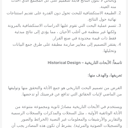
وبالتالي لا تكون النتائج قابلة للتعميم على كل المجتمع الذي أخذت
منه العينة.
الطبيعة الاستكشافية للبحث تحول دون القدرة على تقديم استنتاجات
نهائية حول النتائج.
تتسم عملية البحث التي تقوم عليها الدراسات الاستكشافية بالمرونة
ولكنها غير منظمة في أغلب الأحيان ، مما يؤدي إلى نتائج مبدئية
فقط ذات قيمة محدودة في صنع القرار.
يفتقر التصميم إلى معايير صارمة مطبقة على طرق جمع البيانات
وتحليلها.
تاسعاً: الأبحاث التاريخية – Historical Design
تعريفها، والهدف منها:
الغرض من تصميم البحث التاريخي هو جمع الأدلة والتحقق منها وتوليفها
من الماضي لإثبات الحقائق التي تدافع عن فرضيتك أو تدحضها.
ويستخدم في الأبحاث التاريخية مصادرٌ ثانوية ومجموعة متنوعة من
الأدلة الوثائقية الأولية ، مثل السجلات والمذكرات والسجلات الرسمية
والتقارير والأرشيفات والمعلومات غير النصية (الخرائط والصور
والتسجيلات الصوتية والمرئية). بشرط أن تكون هذه المصادر يجب أن