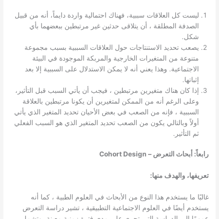
ليست كل العلاقات سببية، فهناك احتمالية واردة دايماً، أنه من قبيل
الصدفة المطلقة ، أن يتلاقى حدثين غير مرتبطين ببعضهما بأي
شكل.
يصعب تحديد الاستنتاجات حول العلاقات السببية بسبب مجموعة
متنوعة من المتغيرات الخارجية والمربكة الموجودة في البيئة
الاجتماعية. وهذا يعني أنه لا يمكن الاستدلال على السببية إلا بعد
إثباتها.
إذا كان هناك متغيرين مرتبطين ، فيجب أن يأتي السبب قبل التأثير،
وعلى الرغم أنه من الممكن لمتغيرين أن يكونا مرتبطين بالعلاقة
السببية ، فإنه من الصعب في بعض الأحيان تحديد المتغير الذي يأتي
أولاً وبالتالي يكون من الصعب تحديد المتغير الذي هو السبب الفعلي
ثم التأثير.
رابعاً: أبحاث التعرض – Cohort Design
تعريفها، والهدف منها:
غالبًا ما يستخدم هذا النوع من الأبحاث في العلوم الطبية ، كما أنه
يستخدم أيضًا في العلوم الاجتماعية التطبيقية ، تشير دراسة التعرض
عمومًا إلى الدراسة التي تجرى على مدى فترة زمنية معينة، وتشمل