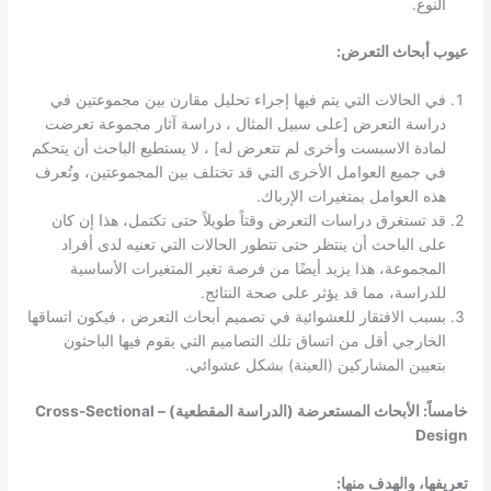
النوع.
عيوب أبحاث التعرض:
في الحالات التي يتم فيها إجراء تحليل مقارن بين مجموعتين في
دراسة التعرض [على سبيل المثال ، دراسة آثار مجموعة تعرضت
لمادة الاسبست وأخرى لم تتعرض له] ، لا يستطيع الباحث أن يتحكم
في جميع العوامل الأخرى التي قد تختلف بين المجموعتين، وتُعرف
هذه العوامل بمتغيرات الإرباك.
قد تستغرق دراسات التعرض وقتاً طويلاً حتى تكتمل، هذا إن كان
على الباحث أن ينتظر حتى تتطور الحالات التي تعنيه لدى أفراد
المجموعة، هذا يزيد أيضًا من فرصة تغير المتغيرات الأساسية
للدراسة، مما قد يؤثر على صحة النتائج.
بسبب الافتقار للعشوائية في تصميم أبحاث التعرض ، فيكون اتساقها
الخارجي أقل من اتساق تلك التصاميم التي يقوم فيها الباحثون
بتعيين المشاركين (العينة) بشكل عشوائي.
خامساً: الأبحاث المستعرضة (الدراسة المقطعية) – Cross-Sectional
Design
تعريفها، والهدف منها: